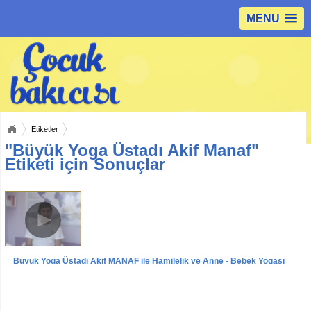
MENU
Etiketler
"Büyük Yoga Üstadı Akif Manaf"
Etiketi için Sonuçlar
Büyük Yoga Üstadı Akif MANAF ile Hamilelik ve Anne - Bebek Yogası
Hakkında Röportaj
Videolar
Röportajlar
Yoga Eğitmeni Akif MANAF