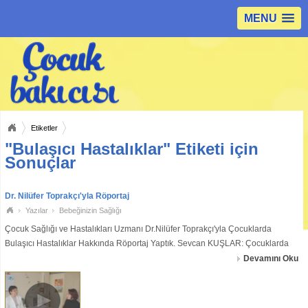
MENU
Etiketler
"Bulaşıcı Hastalıklar" Etiketi için
Sonuçlar
Dr. Nilüfer Toprakçı'yla Röportaj
Yazılar
Bebeğinizin Sağlığı
Çocuk Sağlığı ve Hastalıkları Uzmanı Dr.Nilüfer Toprakçı'yla Çocuklarda
Bulaşıcı Hastalıklar Hakkında Röportaj Yaptık. Sevcan KUŞLAR: Çocuklarda
bulaşıcı hastalıklarla ilgili biraz bilgi verebilir misiniz? Nilüfer TOPRAKÇI:
Devamını Oku
Bulaşıcı hastalı