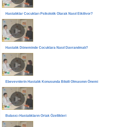
Hastalıklar Çocukları Psikolojik Olarak Nasıl Etkiliyor?
Videolar
Röportajlar
Dr. Nilüfer Toprakçı
Hastalık Döneminde Çocuklara Nasıl Davranılmalı?
Videolar
Röportajlar
Dr. Nilüfer Toprakçı
Ebeveynlerin Hastalık Konusunda Bilgili Olmasının Önemi
Videolar
Röportajlar
Dr. Nilüfer Toprakçı
Bulaşıcı Hastalıkların Ortak Özellikleri
Videolar
Röportajlar
Dr. Nilüfer Toprakçı