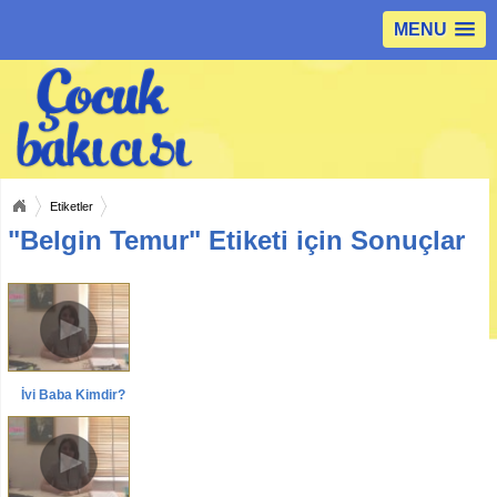
MENU
Etiketler
"Belgin Temur" Etiketi için Sonuçlar
İyi Baba Kimdir?
Videolar
Röportajlar
Uzm.Pedogog Belgin Temur