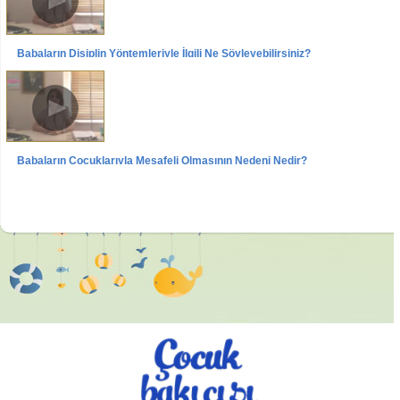
Babaların Disiplin Yöntemleriyle İlgili Ne Söyleyebilirsiniz?
Videolar
Röportajlar
Uzm.Pedogog Belgin Temur
Babaların Çocuklarıyla Mesafeli Olmasının Nedeni Nedir?
Videolar
Röportajlar
Uzm.Pedogog Belgin Temur