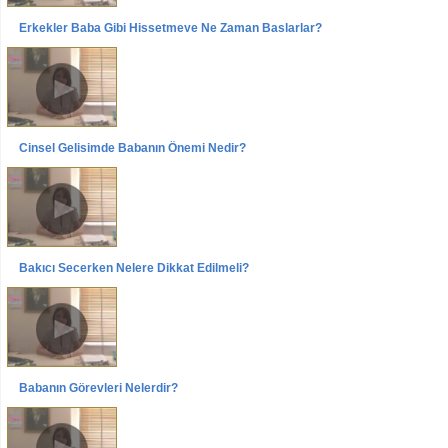
Erkekler Baba Gibi Hissetmeye Ne Zaman Başlarlar?
Videolar
Röportajlar
Uzm.Pedogog Belgin Temur
Cinsel Gelişimde Babanın Önemi Nedir?
Videolar
Röportajlar
Uzm.Pedogog Belgin Temur
Bakıcı Seçerken Nelere Dikkat Edilmeli?
Videolar
Röportajlar
Uzm.Pedogog Belgin Temur
Babanın Görevleri Nelerdir?
Videolar
Röportajlar
Uzm.Pedogog Belgin Temur