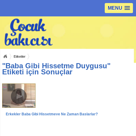
MENU
Etiketler
"Baba Gibi Hissetme Duygusu"
Etiketi için Sonuçlar
Erkekler Baba Gibi Hissetmeye Ne Zaman Başlarlar?
Videolar
Röportajlar
Uzm.Pedogog Belgin Temur