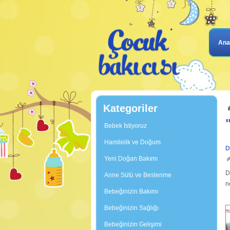
Ana
Kategoriler
Bebek İstiyoruz
Hamilelik ve Doğum
D
Yeni Doğan Bakımı
D
Anne Sütü ve Beslenme
n
Bebeğinizin Bakımı
f
Bebeğinizin Sağlığı
Bebeğinizin Gelişimi