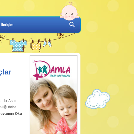
İletişim
çlar
ordu: Astım
ılığı daha
evamını Oku