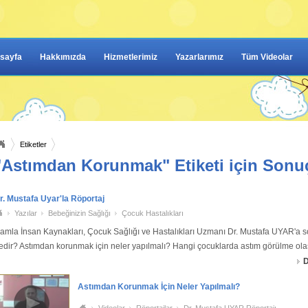
sayfa
Hakkımızda
Hizmetlerimiz
Yazarlarımız
Tüm Videolar
Etiketler
"Astımdan Korunmak" Etiketi için Sonu
r. Mustafa Uyar'la Röportaj
Yazılar
Bebeğinizin Sağlığı
Çocuk Hastalıkları
amla İnsan Kaynakları, Çocuk Sağlığı ve Hastalıkları Uzmanı Dr. Mustafa UYAR'a s
edir? Astımdan korunmak için neler yapılmalı? Hangi çocuklarda astım görülme olas
azladır? Astım krizi anında nasıl müdahale edilmelidi
D
Astımdan Korunmak İçin Neler Yapılmalı?