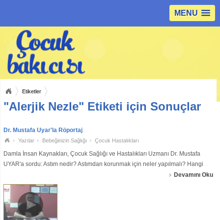
MENU
Etiketler
"Alerjik Nezle" Etiketi için Sonuçlar
Dr. Mustafa Uyar'la Röportaj
Yazılar
Bebeğinizin Sağlığı
Çocuk Hastalıkları
Damla İnsan Kaynakları, Çocuk Sağlığı ve Hastalıkları Uzmanı Dr. Mustafa
UYAR'a sordu: Astım nedir? Astımdan korunmak için neler yapılmalı? Hangi
çocuklarda astım görülme olasılığı daha fazladır? Astım krizi anında nasıl
Devamını Oku
müdahale edilmelidi