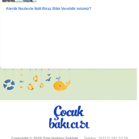
Alerjik Nezleyle İlgili Biraz Bilgi Verebilir misiniz?
Videolar
Röportajlar
Dr. Mustafa UYAR Röportajı
Copyright © 2026 Tüm Hakları Saklıdır.
Telefon : 0(212) 291 53 56