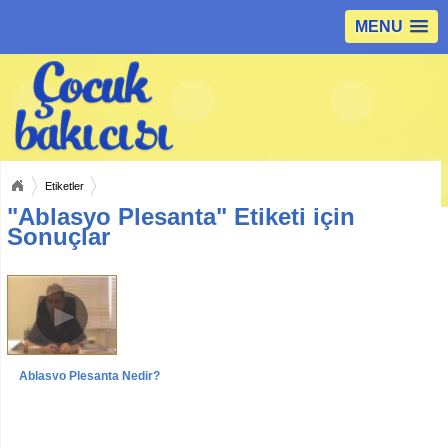
MENU
Etiketler
"Ablasyo Plesanta" Etiketi için
Sonuçlar
Ablasyo Plesanta Nedir?
Videolar
Röportajlar
Prof. Dr. Recep Has Röportajı