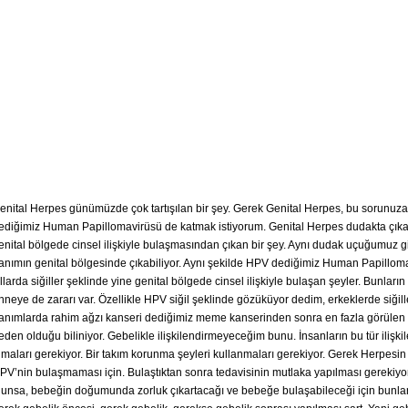
enital Herpes günümüzde çok tartışılan bir şey. Gerek Genital Herpes, bu sorunu
ediğimiz Human Papillomavirüsü de katmak istiyorum. Genital Herpes dudakta çık
enital bölgede cinsel ilişkiyle bulaşmasından çıkan bir şey. Aynı dudak uçuğumuz gi
anımın genital bölgesinde çıkabiliyor. Aynı şekilde HPV dediğimiz Human Papillom
ıllarda siğiller şeklinde yine genital bölgede cinsel ilişkiyle bulaşan şeyler. Bunlar
nneye de zararı var. Özellikle HPV siğil şeklinde gözüküyor dedim, erkeklerde siğil
anımlarda rahim ağzı kanseri dediğimiz meme kanserinden sonra en fazla görülen
eden olduğu biliniyor. Gebelikle ilişkilendirmeyeceğim bunu. İnsanların bu tür ilişkil
lmaları gerekiyor. Bir takım korunma şeyleri kullanmaları gerekiyor. Gerek Herpesi
PV’nin bulaşmaması için. Bulaştıktan sonra tedavisinin mutlaka yapılması gerekiyo
lunsa, bebeğin doğumunda zorluk çıkartacağı ve bebeğe bulaşabileceği için bunlar