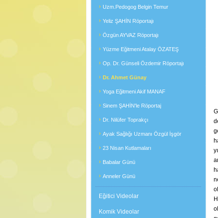
Uzm.Pedogog Belgin Temur
Yeliz ŞAHİN Röportajı
Özgün AYVAZ Röportajı
Yüzme Eğitmeni Atalay ÖZATEŞ
Op. Dr. Günseli Özdemir Röportajı
Dr. Ahmet Günay
Yoga Eğitmeni Akif MANAF
Sinem ŞAHİN'le Röportaj
G
Dr. Nilüfer Toprakçı
d
g
Ayak Sağlığı Uzmanı Özgül İşgör
h
23 Nisan Kutlamaları
y
a
Babalar Günü
h
Anneler Günü
n
o
Eğitici Videolar
H
o
Komik Videolar