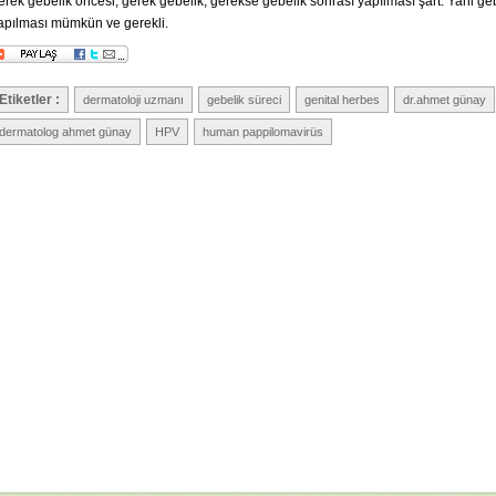
erek gebelik öncesi, gerek gebelik, gerekse gebelik sonrası yapılması şart. Yani ge
apılması mümkün ve gerekli.
Etiketler :
dermatoloji uzmanı
gebelik süreci
genital herbes
dr.ahmet günay
dermatolog ahmet günay
HPV
human pappilomavirüs