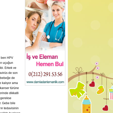
za ben HPV
an uçuğun
bi. Erkek ve
avirüs de son
ın bebeğe de
le kalıyor ama
 kanser türüne
erinde dikkatli
n gerekse
r. Gebe bile
ın tedavisinin