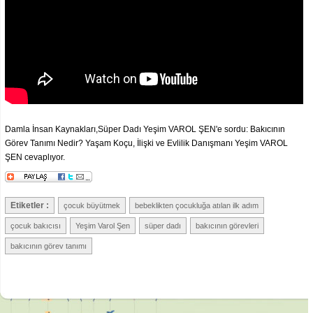
Damla İnsan Kaynakları,Süper Dadı Yeşim VAROL ŞEN'e sordu: Bakıcının
Görev Tanımı Nedir? Yaşam Koçu, İlişki ve Evlilik Danışmanı Yeşim VAROL
ŞEN cevaplıyor.
Etiketler :
çocuk büyütmek
bebeklikten çocukluğa atılan ilk adım
çocuk bakıcısı
Yeşim Varol Şen
süper dadı
bakıcının görevleri
bakıcının görev tanımı