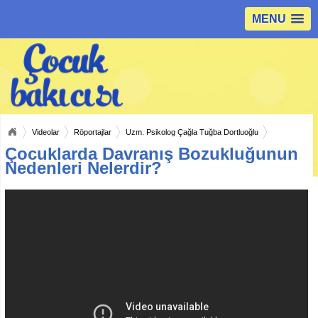
MENU
Videolar
Röportajlar
Uzm. Psikolog Çağla Tuğba Dortluoğlu
Çocuklarda Davranış Bozukluğunun
Nedenleri Nelerdir?