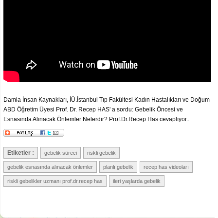
Damla İnsan Kaynakları, İÜ.İstanbul Tıp Fakültesi Kadın Hastalıkları ve Doğum
ABD Öğretim Üyesi Prof. Dr. Recep HAS' a sordu: Gebelik Öncesi ve
Esnasında Alınacak Önlemler Nelerdir? Prof.Dr.Recep Has cevaplıyor..
Etiketler :
gebelik süreci
riskli gebelik
gebelik esnasında alınacak önlemler
planlı gebelik
recep has videoları
riskli gebelikler uzmanı prof.dr.recep has
ileri yaşlarda gebelik