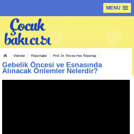
MENU
Videolar
Röportajlar
Prof. Dr. Recep Has Röportajı
Gebelik Öncesi ve Esnasında
Alınacak Önlemler Nelerdir?