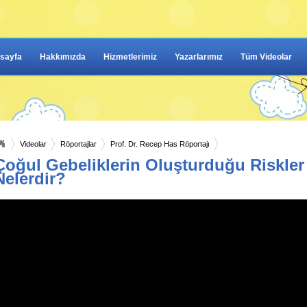
sayfa
Hakkımızda
Hizmetlerimiz
Yazarlarımız
Tüm Videolar
Videolar
Röportajlar
Prof. Dr. Recep Has Röportajı
Çoğul Gebeliklerin Oluşturduğu Riskler
Nelerdir?