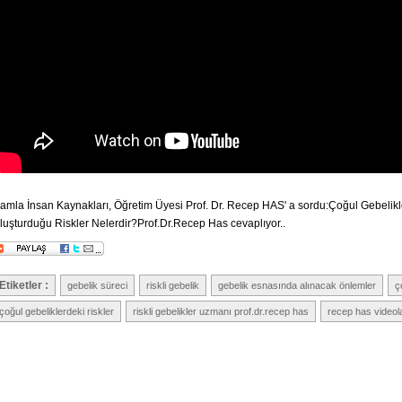
amla İnsan Kaynakları, Öğretim Üyesi Prof. Dr. Recep HAS' a sordu:Çoğul Gebelikl
luşturduğu Riskler Nelerdir?Prof.Dr.Recep Has cevaplıyor..
Etiketler :
gebelik süreci
riskli gebelik
gebelik esnasında alınacak önlemler
ç
çoğul gebeliklerdeki riskler
riskli gebelikler uzmanı prof.dr.recep has
recep has videol