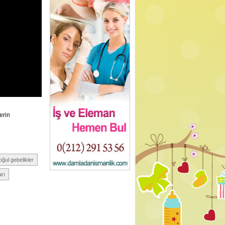
erin
oğul gebelikler
arı