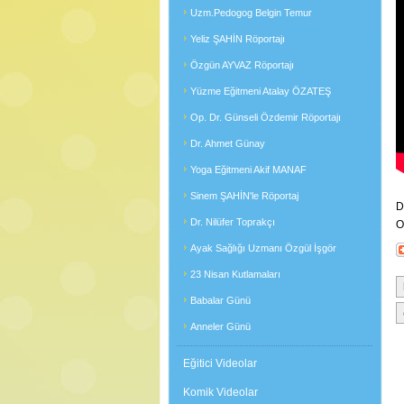
Uzm.Pedogog Belgin Temur
Yeliz ŞAHİN Röportajı
Özgün AYVAZ Röportajı
Yüzme Eğitmeni Atalay ÖZATEŞ
Op. Dr. Günseli Özdemir Röportajı
Dr. Ahmet Günay
Yoga Eğitmeni Akif MANAF
Sinem ŞAHİN'le Röportaj
D
Dr. Nilüfer Toprakçı
O
Ayak Sağlığı Uzmanı Özgül İşgör
23 Nisan Kutlamaları
Babalar Günü
Anneler Günü
Eğitici Videolar
Komik Videolar