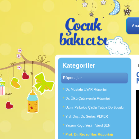
Ana
Kategoriler
Röportajlar
Dr. Mustafa UYAR Röportajı
Dr. Ülkü Çağlayan'la Röportaj
Uzm. Psikolog Çağla Tuğba Dortluoğlu
Yrd. Doç. Dr. Sertaç PEKER
Yaşam Koçu Yeşim Varol ŞEN
Prof. Dr. Recep Has Röportajı