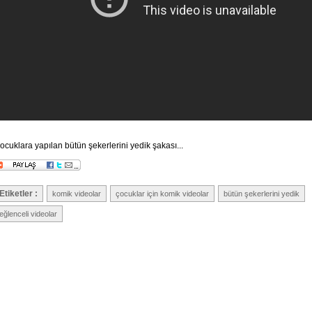
ocuklara yapılan bütün şekerlerini yedik şakası...
Etiketler :
komik videolar
çocuklar için komik videolar
bütün şekerlerini yedik
eğlenceli videolar