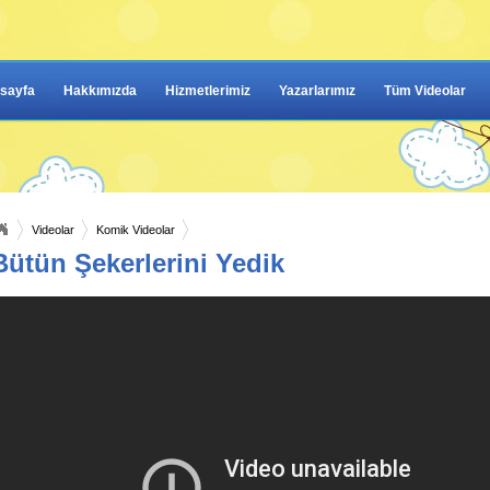
sayfa
Hakkımızda
Hizmetlerimiz
Yazarlarımız
Tüm Videolar
Videolar
Komik Videolar
Bütün Şekerlerini Yedik